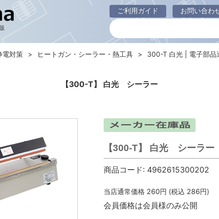
ご利用ガイド
お問い合わ
販
静電対策
ヒートガン・シーラー・熱工具
300-T 白光 | 電子部品通
【300-T】 白光 シーラー
【300-T】 白光 シーラー
商品コード:
4962615300202
当店通常価格
260
円 (税込
286
円)
会員価格は会員様のみ公開