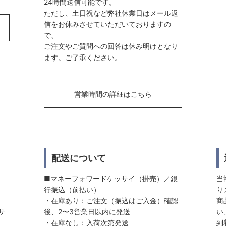
24時間送信可能です。
ただし、土日祝など弊社休業日はメール返
信をお休みさせていただいておりますの
で、
ご注文やご質問への回答は休み明けとなり
ます。ご了承ください。
営業時間の詳細はこちら
配送について
■マネーフォワードケッサイ（掛売）／銀
当
行振込（前払い）
り
・在庫あり：ご注文（振込はご入金）確認
商
サ
後、2〜3営業日以内に発送
い
・在庫なし：入荷次第発送
到