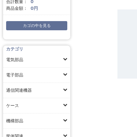
合計数量：
0
商品金額：
0円
カゴの中を見る
カテゴリ
電気部品
電子部品
通信関連機器
ケース
機構部品
筐体関連