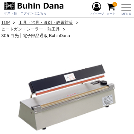
0
ゲスト様
ログインはこちら
マイページ
カート
MENU
TOP
工具・治具・液剤・静電対策
ヒートガン・シーラー・熱工具
305 白光 | 電子部品通販 BuhinDana