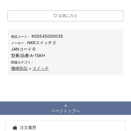
お気に入り
K00545000035
商品コード：
NKKスイッチズ
メーカー：
JANコード:
0
型番/品番:
A-1SKH
関連カテゴリ：
機構部品
>
スイッチ
ページトップへ
注文履歴