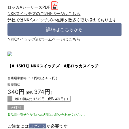
ロッカAシーリーズPDF
NKKスイッチズのご紹介ページはこちら
弊社ではNKKスイッチズの在庫を数多く取り揃えております
詳細はこちらから
NKKスイッチズのホームページはこちら
【A-1SKH】NKKスイッチズ A形ロッカスイッチ
当店通常価格
397
円(税込
437
円 )
販売価格
340
円
374
円
(税込
)
1個 (1個あたり
340
円（税込
374
円）)
送料別
製品取り寄せとなるため納期はお問い合わせください。
ご注文には
ログイン
が必要です