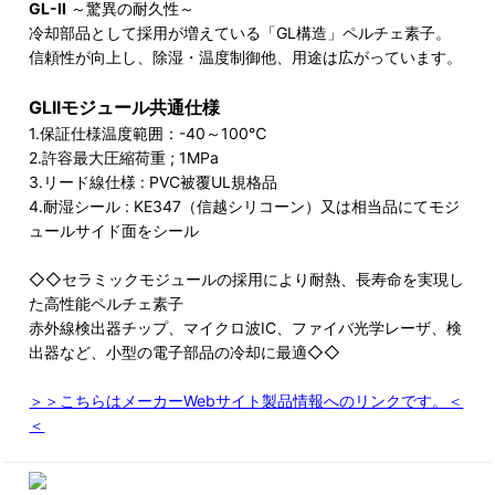
GL-II
～驚異の耐久性～
冷却部品として採用が増えている「GL構造」ペルチェ素子。
信頼性が向上し、除湿・温度制御他、用途は広がっています。
GLIIモジュール共通仕様
1.保証仕様温度範囲：-40～100℃
2.許容最大圧縮荷重 ; 1MPa
3.リード線仕様 : PVC被覆UL規格品
4.耐湿シール : KE347（信越シリコーン）又は相当品にてモジ
ュールサイド面をシール
◇◇セラミックモジュールの採用により耐熱、長寿命を実現し
た高性能ペルチェ素子
赤外線検出器チップ、マイクロ波IC、ファイバ光学レーザ、検
出器など、小型の電子部品の冷却に最適◇◇
＞＞こちらはメーカーWebサイト製品情報へのリンクです。＜
＜