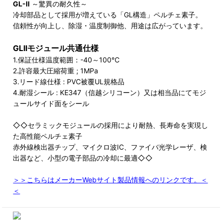
GL-II
～驚異の耐久性～
冷却部品として採用が増えている「GL構造」ペルチェ素子。
信頼性が向上し、除湿・温度制御他、用途は広がっています。
GLIIモジュール共通仕様
1.保証仕様温度範囲：-40～100℃
2.許容最大圧縮荷重 ; 1MPa
3.リード線仕様 : PVC被覆UL規格品
4.耐湿シール : KE347（信越シリコーン）又は相当品にてモジ
ュールサイド面をシール
◇◇セラミックモジュールの採用により耐熱、長寿命を実現し
た高性能ペルチェ素子
赤外線検出器チップ、マイクロ波IC、ファイバ光学レーザ、検
出器など、小型の電子部品の冷却に最適◇◇
＞＞こちらはメーカーWebサイト製品情報へのリンクです。＜
＜