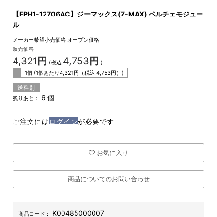
【FPH1-12706AC】ジーマックス(Z-MAX) ペルチェモジュー
ル
メーカー希望小売価格
オープン価格
販売価格
4,321
円
4,753
円
(税込
)
1個 (1個あたり
4,321
円（税込
4,753
円）)
送料別
6 個
残りあと：
ご注文には
ログイン
が必要です
お気に入り
商品についてのお問い合わせ
K00485000007
商品コード：