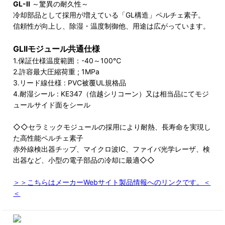
GL-II
～驚異の耐久性～
冷却部品として採用が増えている「GL構造」ペルチェ素子。
信頼性が向上し、除湿・温度制御他、用途は広がっています。
GLIIモジュール共通仕様
1.保証仕様温度範囲：-40～100℃
2.許容最大圧縮荷重 ; 1MPa
3.リード線仕様 : PVC被覆UL規格品
4.耐湿シール : KE347（信越シリコーン）又は相当品にてモジ
ュールサイド面をシール
◇◇セラミックモジュールの採用により耐熱、長寿命を実現し
た高性能ペルチェ素子
赤外線検出器チップ、マイクロ波IC、ファイバ光学レーザ、検
出器など、小型の電子部品の冷却に最適◇◇
＞＞こちらはメーカーWebサイト製品情報へのリンクです。＜
＜