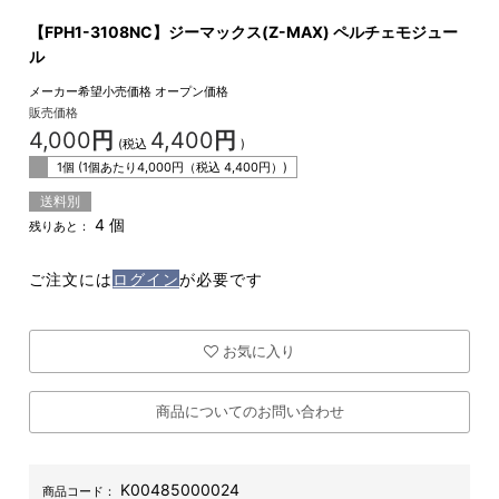
【FPH1-3108NC】ジーマックス(Z-MAX) ペルチェモジュー
ル
メーカー希望小売価格
オープン価格
販売価格
4,000
円
4,400
円
(税込
)
1個 (1個あたり
4,000
円（税込
4,400
円）)
送料別
4 個
残りあと：
ご注文には
ログイン
が必要です
お気に入り
商品についてのお問い合わせ
K00485000024
商品コード：