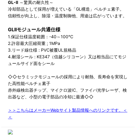
GL-II
～驚異の耐久性～
冷却部品として採用が増えている「GL構造」ペルチェ素子。
信頼性が向上し、除湿・温度制御他、用途は広がっています。
GLIIモジュール共通仕様
1.保証仕様温度範囲：-40～100℃
2.許容最大圧縮荷重 ; 1MPa
3.リード線仕様 : PVC被覆UL規格品
4.耐湿シール : KE347（信越シリコーン）又は相当品にてモジ
ュールサイド面をシール
◇◇セラミックモジュールの採用により耐熱、長寿命を実現し
た高性能ペルチェ素子
赤外線検出器チップ、マイクロ波IC、ファイバ光学レーザ、検
出器など、小型の電子部品の冷却に最適◇◇
＞＞こちらはメーカーWebサイト製品情報へのリンクです。＜
＜