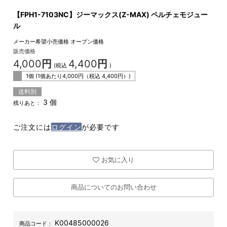
【FPH1-7103NC】ジーマックス(Z-MAX) ペルチェモジュー
ル
メーカー希望小売価格
オープン価格
販売価格
4,000
円
4,400
円
(税込
)
1個 (1個あたり
4,000
円（税込
4,400
円）)
送料別
3 個
残りあと：
ご注文には
ログイン
が必要です
お気に入り
商品についてのお問い合わせ
K00485000026
商品コード：