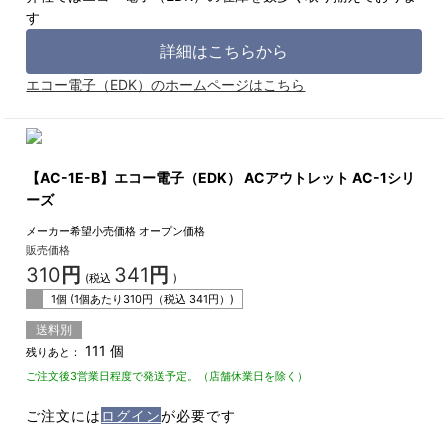
す
詳細はこちらから
エコー電子（EDK）のホームページはこちら
【AC-1E-B】エコー電子（EDK） ACアウトレット AC-1シリ
ーズ
メーカー希望小売価格
オープン価格
販売価格
310
円
341
円
(税込
)
1個 (1個あたり
310
円（税込
341
円）)
送料別
111 個
残りあと：
ご注文後3営業日程度で発送予定。（店舗休業日を除く）
ご注文には
ログイン
が必要です