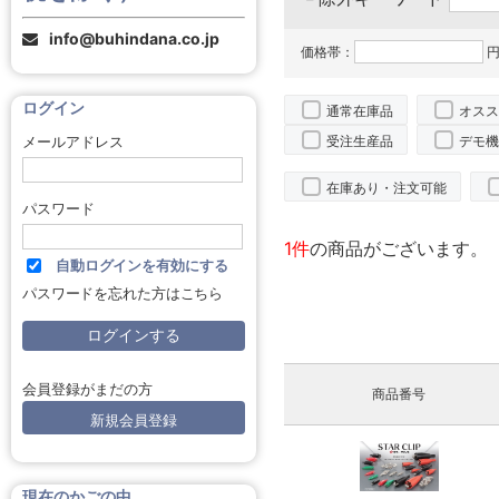
info@buhindana.co.jp
価格帯：
円
ログイン
通常在庫品
オスス
受注生産品
デモ機
メールアドレス
在庫あり・注文可能
パスワード
1件
の商品がございます。
自動ログインを有効にする
パスワードを忘れた方はこちら
会員登録がまだの方
商品番号
新規会員登録
現在のかごの中