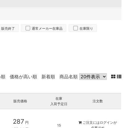
販売終了
通常メーカー在庫品
在庫限り
い順
価格が高い順
新着順
商品名順
在庫
販売価格
注文数
入荷予定日
287
円
ご注文には
ログイン
が
15
必要です