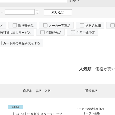
 ～
円
メ
取り寄せ品
メーカー直送品
送料込単価
無料貸し出しサービス
在庫処分品
生産中止予定
カート内の商品を表示する
人気順
価格が安
商品名・規格・入数
通常価格
メーカー希望小売価格
オープン価格
【SC-5A】中発販売 スタークリップ