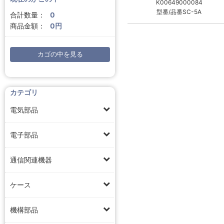
K00649000084
型番/品番SC-5A
合計数量：
0
商品金額：
0円
カゴの中を見る
カテゴリ
電気部品
電子部品
通信関連機器
ケース
機構部品