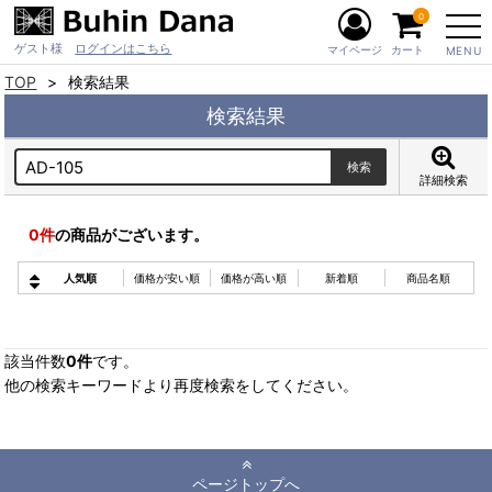
0
ゲスト様
ログインはこちら
マイページ
カート
MENU
TOP
検索結果
検索結果
詳細検索
0
件
の商品がございます。
人気順
価格が安い順
価格が高い順
新着順
商品名順
該当件数
0件
です。
他の検索キーワードより再度検索をしてください。
ページトップへ