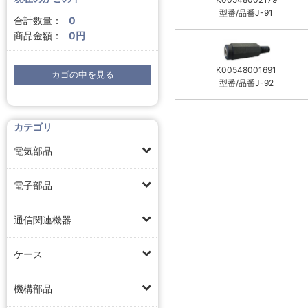
型番/品番J-91
合計数量：
0
商品金額：
0円
K00548001691
カゴの中を見る
型番/品番J-92
カテゴリ
電気部品
電子部品
通信関連機器
ケース
機構部品