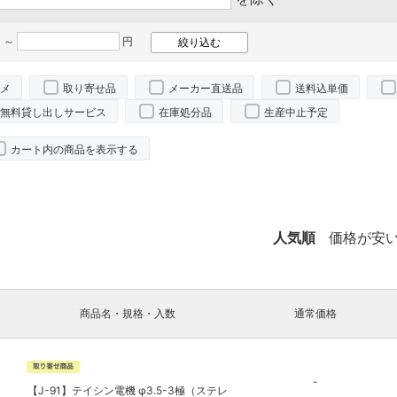
 ～
円
メ
取り寄せ品
メーカー直送品
送料込単価
無料貸し出しサービス
在庫処分品
生産中止予定
カート内の商品を表示する
人気順
価格が安
商品名・規格・入数
通常価格
-
【J-91】テイシン電機 φ3.5-3極（ステレ