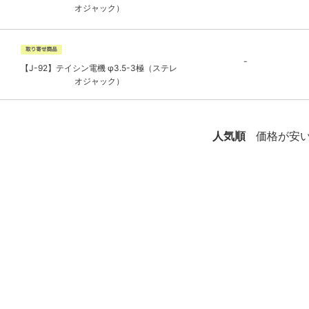
オジャック）
-
【J-92】テイシン電機 φ3.5-3極（ステレ
オジャック）
人気順
価格が安