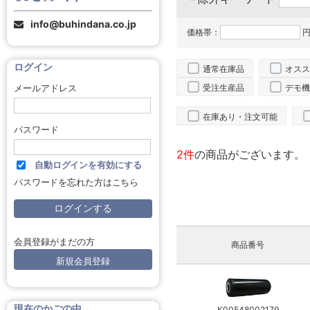
info@buhindana.co.jp
価格帯：
円
ログイン
通常在庫品
オスス
受注生産品
デモ機
メールアドレス
在庫あり・注文可能
パスワード
2件
の商品がございます。
自動ログインを有効にする
パスワードを忘れた方はこちら
会員登録がまだの方
商品番号
新規会員登録
現在のかごの中
K00548002179