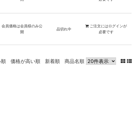
会員価格は会員様のみ公
ご注文には
ログイン
が
品切れ中
開
必要です
い順
価格が高い順
新着順
商品名順