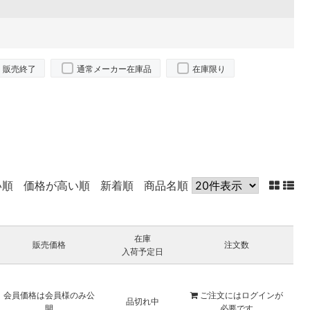
販売終了
通常メーカー在庫品
在庫限り
い順
価格が高い順
新着順
商品名順
在庫
販売価格
注文数
入荷予定日
会員価格は会員様のみ公
ご注文には
ログイン
が
品切れ中
開
必要です