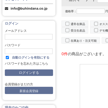
info@buhindana.co.jp
価格帯：
円
ログイン
通常在庫品
オスス
受注生産品
デモ機
メールアドレス
在庫あり・注文可能
パスワード
0件
の商品がございます。
自動ログインを有効にする
パスワードを忘れた方はこちら
会員登録がまだの方
新規会員登録
現在のかごの中