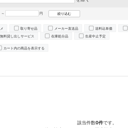
 ～
円
メ
取り寄せ品
メーカー直送品
送料込単価
無料貸し出しサービス
在庫処分品
生産中止予定
カート内の商品を表示する
該当件数
0件
です。