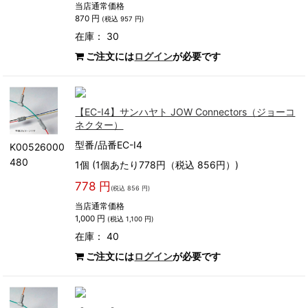
当店通常価格
870 円
(税込 957 円)
在庫： 30
ご注文には
ログイン
が必要です
【EC-I4】サンハヤト JOW Connectors（ジョーコ
ネクター）
型番/品番EC-I4
K00526000
480
1個 (1個あたり778円（税込 856円）)
778 円
(税込 856 円)
当店通常価格
1,000 円
(税込 1,100 円)
在庫： 40
ご注文には
ログイン
が必要です