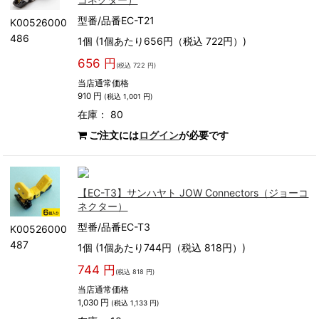
型番/品番EC-T21
K00526000
486
1個 (1個あたり656円（税込 722円）)
656 円
(税込 722 円)
当店通常価格
910 円
(税込 1,001 円)
在庫： 80
ご注文には
ログイン
が必要です
【EC-T3】サンハヤト JOW Connectors（ジョーコ
ネクター）
型番/品番EC-T3
K00526000
487
1個 (1個あたり744円（税込 818円）)
744 円
(税込 818 円)
当店通常価格
1,030 円
(税込 1,133 円)