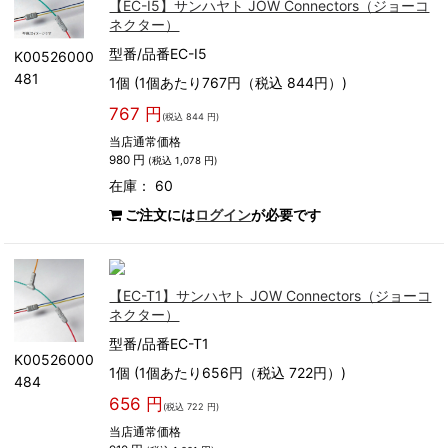
【EC-I5】サンハヤト JOW Connectors（ジョーコ
ネクター）
型番/品番EC-I5
K00526000
481
1個 (1個あたり767円（税込 844円）)
767 円
(税込 844 円)
当店通常価格
980 円
(税込 1,078 円)
在庫： 60
ご注文には
ログイン
が必要です
【EC-T1】サンハヤト JOW Connectors（ジョーコ
ネクター）
型番/品番EC-T1
K00526000
1個 (1個あたり656円（税込 722円）)
484
656 円
(税込 722 円)
当店通常価格