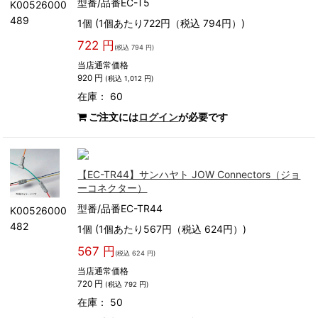
型番/品番EC-T5
K00526000
489
1個 (1個あたり722円（税込 794円）)
722 円
(税込 794 円)
当店通常価格
920 円
(税込 1,012 円)
在庫： 60
ご注文には
ログイン
が必要です
【EC-TR44】サンハヤト JOW Connectors（ジョ
ーコネクター）
型番/品番EC-TR44
K00526000
482
1個 (1個あたり567円（税込 624円）)
567 円
(税込 624 円)
当店通常価格
720 円
(税込 792 円)
在庫： 50