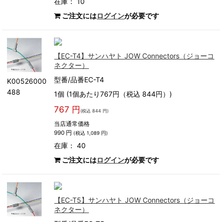
在庫： 10
ご注文には
ログイン
が必要です
【EC-T4】サンハヤト JOW Connectors（ジョーコ
ネクター）
型番/品番EC-T4
K00526000
488
1個 (1個あたり767円（税込 844円）)
767 円
(税込 844 円)
当店通常価格
990 円
(税込 1,089 円)
在庫： 40
ご注文には
ログイン
が必要です
【EC-T5】サンハヤト JOW Connectors（ジョーコ
ネクター）