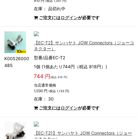
910 円
(税込 1,001 円)
在庫：
品切れ中
ご注文には
ログイン
が必要です
【EC-T2】サンハヤト JOW Connectors（ジョーコ
ネクター）
型番/品番EC-T2
K00526000
485
1個 (1個あたり744円（税込 818円）)
744 円
(税込 818 円)
当店通常価格
1,030 円
(税込 1,133 円)
在庫： 30
ご注文には
ログイン
が必要です
【EC-T21】サンハヤト JOW Connectors（ジョー
コネクター）