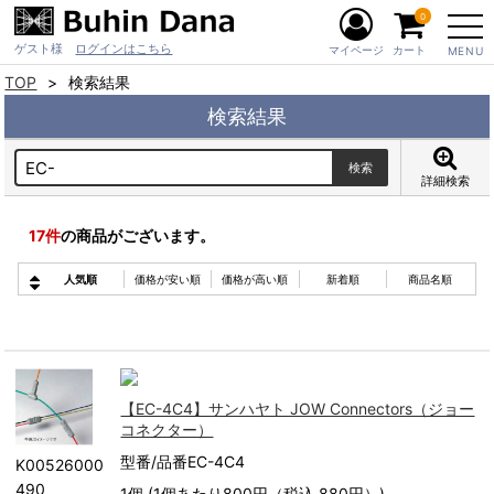
0
ゲスト様
ログインはこちら
マイページ
カート
MENU
TOP
検索結果
検索結果
詳細検索
17
件
の商品がございます。
人気順
価格が安い順
価格が高い順
新着順
商品名順
【EC-4C4】サンハヤト JOW Connectors（ジョー
コネクター）
型番/品番EC-4C4
K00526000
490
1個 (1個あたり800円（税込 880円）)