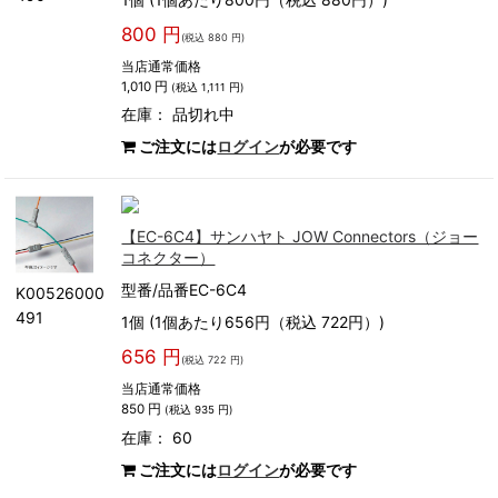
800 円
(税込 880 円)
当店通常価格
1,010 円
(税込 1,111 円)
在庫：
品切れ中
ご注文には
ログイン
が必要です
【EC-6C4】サンハヤト JOW Connectors（ジョー
コネクター）
型番/品番EC-6C4
K00526000
491
1個 (1個あたり656円（税込 722円）)
656 円
(税込 722 円)
当店通常価格
850 円
(税込 935 円)
在庫： 60
ご注文には
ログイン
が必要です