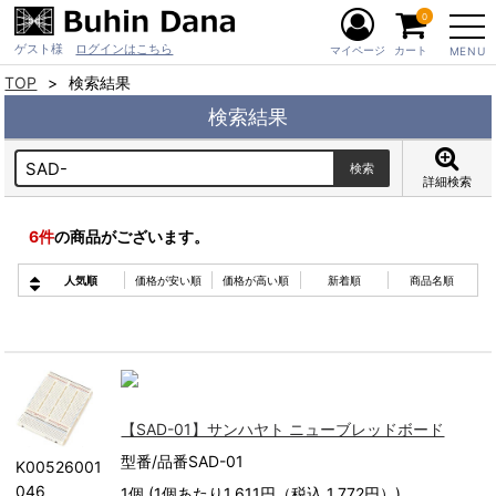
0
ゲスト様
ログインはこちら
マイページ
カート
MENU
TOP
検索結果
検索結果
詳細検索
6
件
の商品がございます。
人気順
価格が安い順
価格が高い順
新着順
商品名順
【SAD-01】サンハヤト ニューブレッドボード
型番/品番SAD-01
K00526001
046
1個 (1個あたり1,611円（税込 1,772円）)