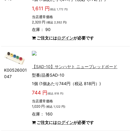
1,611 円
(税込 1,772 円)
当店通常価格
2,320 円
(税込 2,552 円)
在庫： 90
ご注文には
ログイン
が必要です
【SAD-10】サンハヤト ニューブレッドボード
K00526001
型番/品番SAD-10
047
1個 (1個あたり744円（税込 818円）)
744 円
(税込 818 円)
当店通常価格
1,020 円
(税込 1,122 円)
在庫： 160
ご注文には
ログイン
が必要です