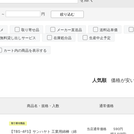
 ～
円
メ
取り寄せ品
メーカー直送品
送料込単価
無料貸し出しサービス
在庫処分品
生産中止予定
カート内の商品を表示する
人気順
価格が安
商品名・規格・入数
通常価格
当店通常価格
590
円
【TBS-4FS】サンハヤト 工業用綿棒（綿
(税込
649
円)