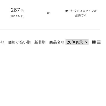
267
円
ご注文には
ログイン
が
60
必要です
(税込 294 円)
い順
価格が高い順
新着順
商品名順