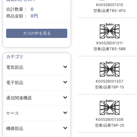
K00526001310
合計数量：
0
型番/品番TBS-4FS
商品金額：
0円
カゴの中を見る
K00526001311
型番/品番TBS-5BB
カテゴリ
電気部品
K00526001307
電子部品
型番/品番TBP-15
通信関連機器
ケース
K00526001308
型番/品番TBP-25
機構部品