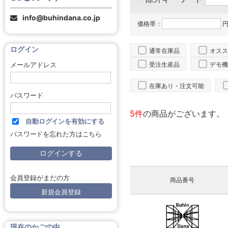
info@buhindana.co.jp
価格帯：
円
ログイン
通常在庫品
オスス
受注生産品
デモ機
メールアドレス
在庫あり・注文可能
パスワード
5件
の商品がございます。
自動ログインを有効にする
パスワードを忘れた方はこちら
会員登録がまだの方
商品番号
新規会員登録
現在のかごの中