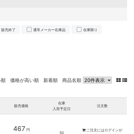
販売終了
通常メーカー在庫品
在庫限り
い順
価格が高い順
新着順
商品名順
在庫
販売価格
注文数
入荷予定日
467
円
ご注文には
ログイン
が
50