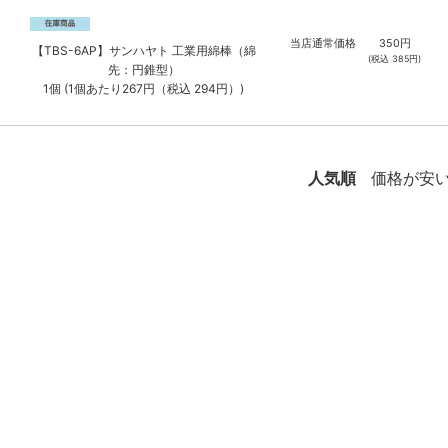
当店通常価格
350
円
【TBS-6AP】サンハヤト 工業用綿棒（綿
(税込
385
円)
先：円錐型）
1個 (1個あたり267円（税込 294円）)
人気順
価格が安