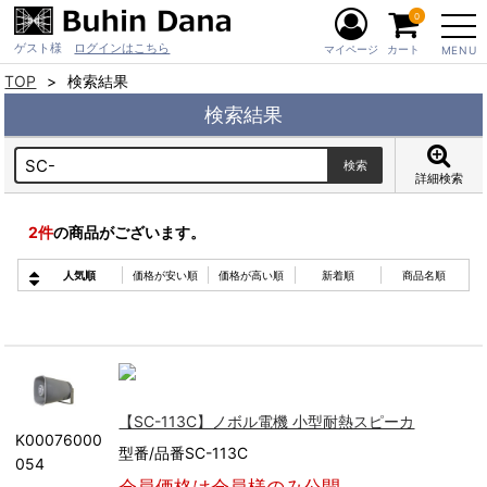
0
ゲスト様
ログインはこちら
マイページ
カート
MENU
TOP
検索結果
検索結果
詳細検索
2
件
の商品がございます。
人気順
価格が安い順
価格が高い順
新着順
商品名順
【SC-113C】ノボル電機 小型耐熱スピーカ
K00076000
型番/品番SC-113C
054