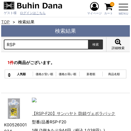
0
ゲスト様
ログインはこちら
マイページ
カート
MENU
TOP
検索結果
検索結果
詳細検索
1
件
の商品がございます。
人気順
価格が安い順
価格が高い順
新着順
商品名順
【RSP-F20】サンハヤト 防錆ヴェポラパック
型番/品番RSP-F20
K00526001
1個 (1個あたり944円（税込 1,038円）)