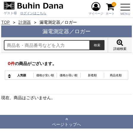
0
ゲスト様
ログインはこちら
マイページ
カート
MENU
TOP
計測器
漏電測定器／ロガー
漏電測定器／ロガー
詳細検索
0
件
の商品がございます。
人気順
価格が安い順
価格が高い順
新着順
商品名順
現在、商品はございません。
ページトップへ