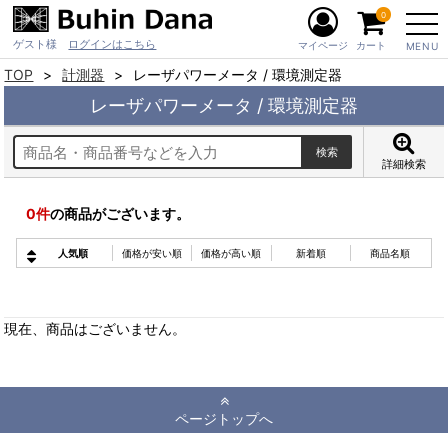
0
ゲスト様
ログインはこちら
マイページ
カート
MENU
TOP
計測器
レーザパワーメータ / 環境測定器
レーザパワーメータ / 環境測定器
詳細検索
0
件
の商品がございます。
人気順
価格が安い順
価格が高い順
新着順
商品名順
現在、商品はございません。
ページトップへ