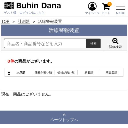
0
ゲスト様
ログインはこちら
マイページ
カート
MENU
TOP
計測器
活線警報装置
活線警報装置
詳細検索
0
件
の商品がございます。
人気順
価格が安い順
価格が高い順
新着順
商品名順
現在、商品はございません。
ページトップへ