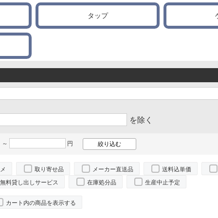
タップ
を除く
 ～
円
メ
取り寄せ品
メーカー直送品
送料込単価
無料貸し出しサービス
在庫処分品
生産中止予定
カート内の商品を表示する