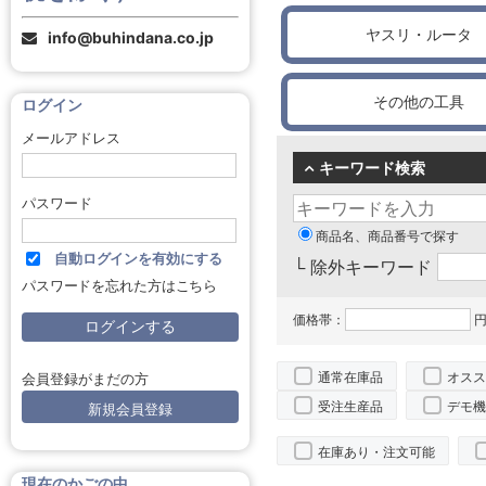
ヤスリ・ルータ
info@buhindana.co.jp
その他の工具
ログイン
メールアドレス
キーワード検索
パスワード
商品名、商品番号で探す
自動ログインを有効にする
└ 除外キーワード
パスワードを忘れた方はこちら
価格帯：
円
通常在庫品
オスス
会員登録がまだの方
受注生産品
デモ機
新規会員登録
在庫あり・注文可能
現在のかごの中