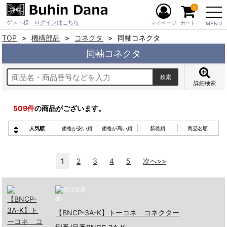
0
ゲスト様
ログインはこちら
マイページ
カート
MENU
TOP
機構部品
コネクタ
同軸コネクタ
同軸コネクタ
詳細検索
509
件
の商品がございます。
人気順
価格が安い順
価格が高い順
新着順
商品名順
1
2
3
4
5
次へ>>
【BNCP-3A-K】トーコネ コネクター