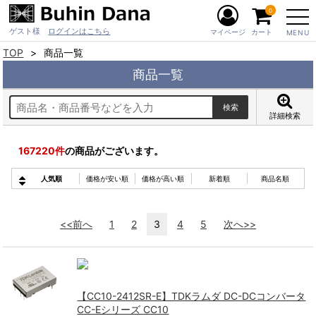
0
ゲスト様
ログインはこちら
マイページ
カート
MENU
TOP
商品一覧
商品一覧
詳細検索
167220
件
の商品がございます。
人気順
価格が安い順
価格が高い順
新着順
商品名順
<<前へ
1
2
3
4
5
次へ>>
【CC10-2412SR-E】TDKラムダ DC-DCコンバータ
CC-Eシリーズ CC10