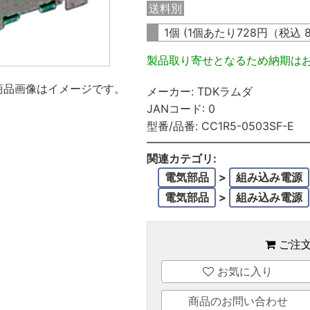
送料別
1個 (1個あたり
728
円（税込
製品取り寄せとなるため納期は
商品画像はイメージです。
メーカー:
TDKラムダ
JANコード:
0
型番/品番:
CC1R5-0503SF-E
関連カテゴリ:
電気部品
>
組み込み電源
電気部品
>
組み込み電源
ご注
お気に入り
商品のお問い合わせ