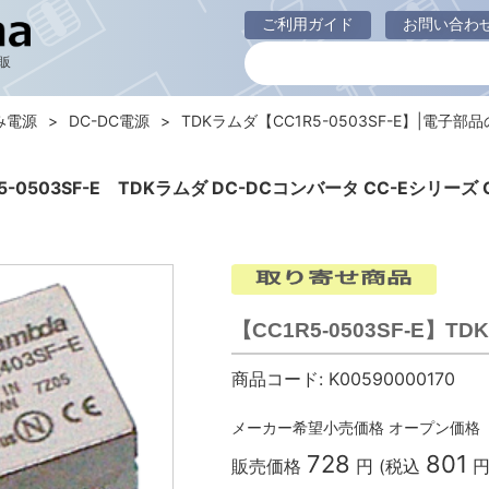
ご利用ガイド
お問い合わ
販
み電源
DC-DC電源
TDKラムダ【CC1R5-0503SF-E】|電子部
R5-0503SF-E TDKラムダ DC-DCコンバータ CC-Eシリーズ C
【CC1R5-0503SF-E】T
商品コード:
K00590000170
メーカー希望小売価格
オープン価格
728
801
販売価格
円 (税込
円