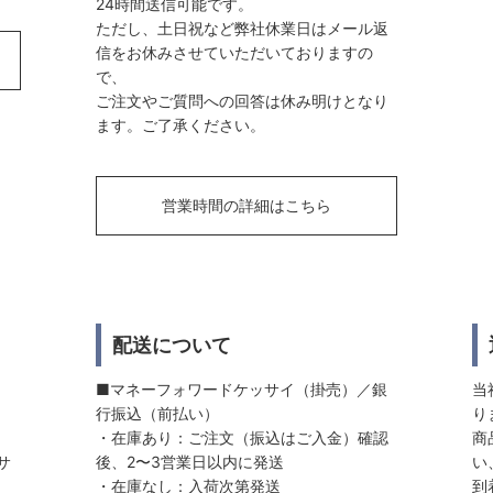
24時間送信可能です。
ただし、土日祝など弊社休業日はメール返
信をお休みさせていただいておりますの
で、
ご注文やご質問への回答は休み明けとなり
ます。ご了承ください。
営業時間の詳細はこちら
配送について
■マネーフォワードケッサイ（掛売）／銀
当
行振込（前払い）
り
・在庫あり：ご注文（振込はご入金）確認
商
サ
後、2〜3営業日以内に発送
い
・在庫なし：入荷次第発送
到