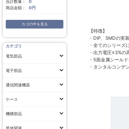
合計数量：
0
商品金額：
0円
カゴの中を見る
【特徴】
・DIP、SMDの
・全てのシリーズに
カテゴリ
・出力電圧±3%の高
電気部品
・5面金属シール
・タンタルコンデ
電子部品
通信関連機器
ケース
機構部品
筐体関連