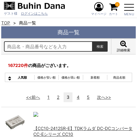
0
ゲスト様
ログインはこちら
マイページ
カート
MENU
TOP
商品一覧
商品一覧
詳細検索
167220
件
の商品がございます。
人気順
価格が安い順
価格が高い順
新着順
商品名順
<<前へ
1
2
3
4
5
次へ>>
【CC10-2412SR-E】TDKラムダ DC-DCコンバータ
CC-Eシリーズ CC10