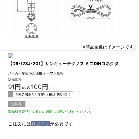
※商品画像はイメージです。
【D6-178J-201】サンキューテクノス ミニDINコネクタ
メーカー希望小売価格
オープン価格
販売価格
91
円
100
円
(税込
)
1個 (1個あたり
91
円（税込
100
円）)
送料別
製品取り寄せとなるため納期はお問い合わせください。
ご注文には
ログイン
が必要です