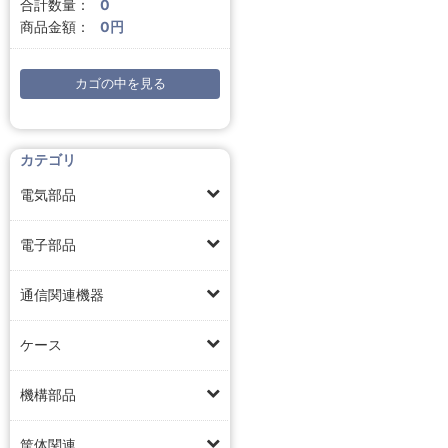
合計数量：
0
商品金額：
0円
カゴの中を見る
カテゴリ
電気部品
電子部品
通信関連機器
ケース
機構部品
筐体関連