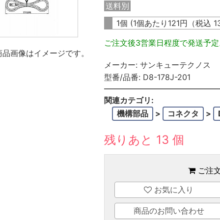
送料別
1個 (1個あたり
121
円（税込
1
ご注文後3営業日程度で発送予
商品画像はイメージです。
メーカー:
サンキューテクノス
型番/品番:
D8-178J-201
関連カテゴリ:
機構部品
>
コネクタ
>
残りあと 13 個
ご注
お気に入り
商品のお問い合わせ