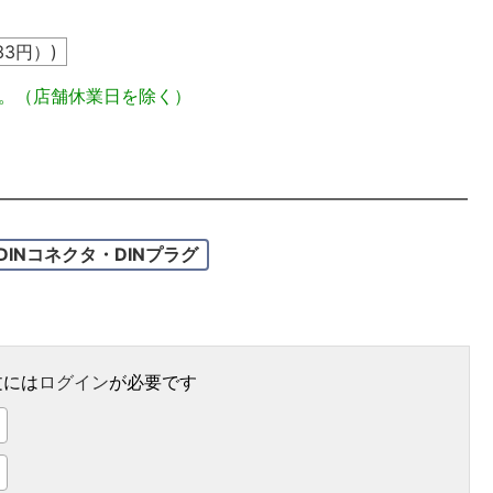
33
円）)
定。（店舗休業日を除く）
DINコネクタ・DINプラグ
文には
ログイン
が必要です