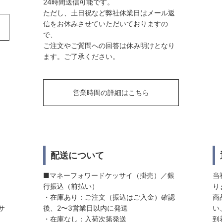
24時間送信可能です。
ただし、土日祝など弊社休業日はメール返
信をお休みさせていただいておりますの
で、
ご注文やご質問への回答は休み明けとなり
ます。ご了承ください。
営業時間の詳細はこちら
配送について
■マネーフォワードケッサイ（掛売）／銀
当
行振込（前払い）
り
・在庫あり：ご注文（振込はご入金）確認
商
サ
後、2〜3営業日以内に発送
い
・在庫なし：入荷次第発送
到