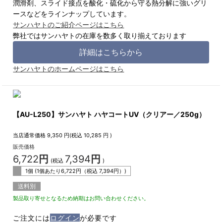
潤滑剤、スライド接点を酸化・硫化から守る熱分解に強いグリ
ースなどをラインナップしています。
サンハヤトのご紹介ページはこちら
弊社ではサンハヤトの在庫を数多く取り揃えております
詳細はこちらから
サンハヤトのホームページはこちら
【AU-L250】サンハヤト ハヤコートUV（クリアー／250g）
当店通常価格
9,350
円(税込
10,285
円 )
販売価格
6,722
円
7,394
円
(税込
)
1個 (1個あたり
6,722
円（税込
7,394
円）)
送料別
製品取り寄せとなるため納期はお問い合わせください。
ご注文には
ログイン
が必要です