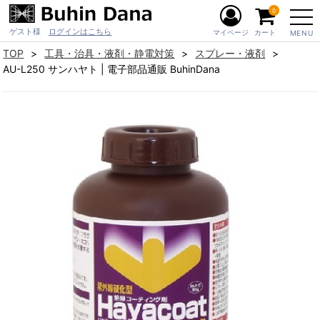
0
ゲスト様
ログインはこちら
マイページ
カート
MENU
TOP
工具・治具・液剤・静電対策
スプレー・液剤
AU-L250 サンハヤト | 電子部品通販 BuhinDana