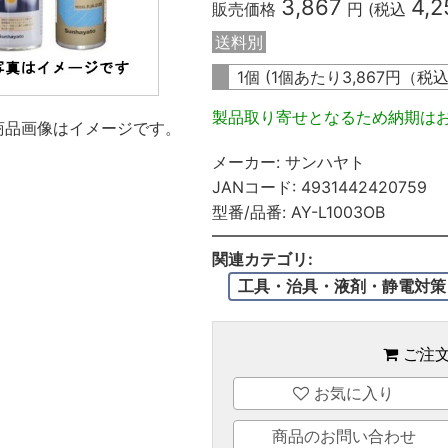
3,867
4,2
販売価格
円 (税込
送料別
1個 (1個あたり
3,867
円（税
製品取り寄せとなるため納期は
商品画像はイメージです。
メーカー:
サンハヤト
JANコード:
4931442420759
型番/品番:
AY-L1003OB
関連カテゴリ:
工具・治具・液剤・静電対策
ご注
お気に入り
商品のお問い合わせ