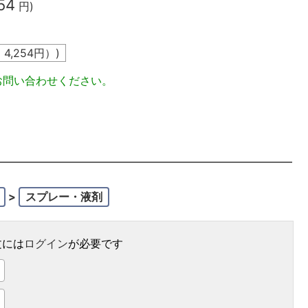
54
円)
込
4,254
円）)
お問い合わせください。
>
スプレー・液剤
文には
ログイン
が必要です