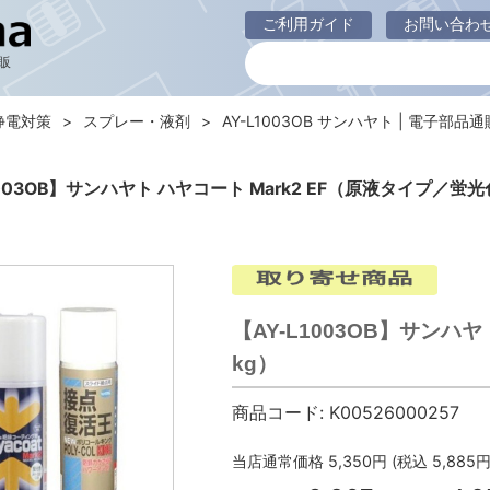
ご利用ガイド
お問い合わ
販
静電対策
スプレー・液剤
AY-L1003OB サンハヤト | 電子部品通販 
1003OB】サンハヤト ハヤコート Mark2 EF（原液タイプ／蛍光
【AY-L1003OB】サンハ
kg）
商品コード:
K00526000257
当店通常価格
5,350
円 (税込
5,885
円