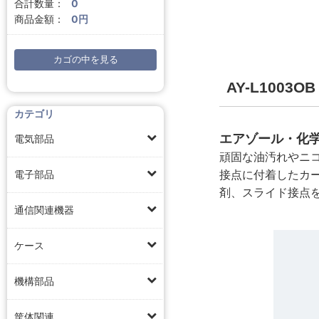
合計数量：
0
商品金額：
0円
カゴの中を見る
AY-L100
カテゴリ
エアゾール・化学
電気部品
頑固な油汚れやニ
接点に付着したカ
電子部品
剤、スライド接点
通信関連機器
ケース
機構部品
筐体関連