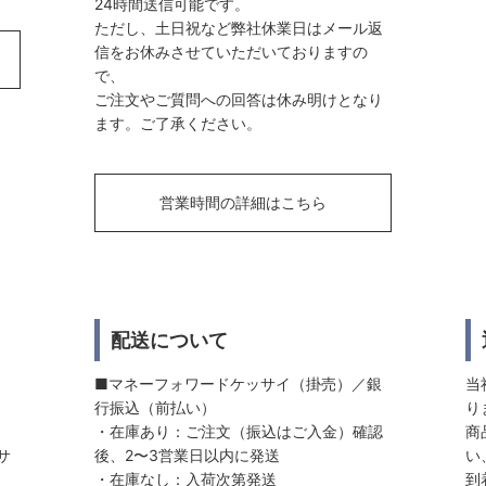
24時間送信可能です。
ただし、土日祝など弊社休業日はメール返
信をお休みさせていただいておりますの
で、
ご注文やご質問への回答は休み明けとなり
ます。ご了承ください。
営業時間の詳細はこちら
配送について
■マネーフォワードケッサイ（掛売）／銀
当
行振込（前払い）
り
・在庫あり：ご注文（振込はご入金）確認
商
サ
後、2〜3営業日以内に発送
い
・在庫なし：入荷次第発送
到