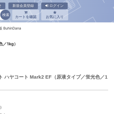
せ
新規会員登録
ログイン
カートを確認
お気に入り
BuhinDana
色／1kg）
ヤト ハヤコート Mark2 EF（原液タイプ／蛍光色／1
)