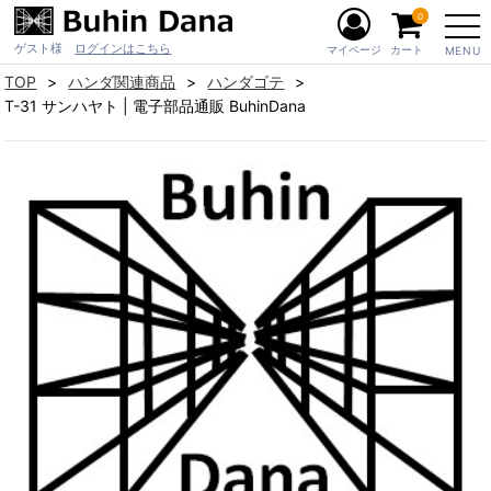
0
ゲスト様
ログインはこちら
マイページ
カート
MENU
TOP
ハンダ関連商品
ハンダゴテ
T-31 サンハヤト | 電子部品通販 BuhinDana