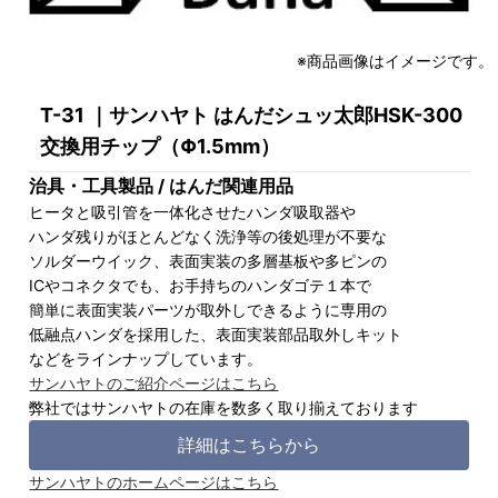
※商品画像はイメージです。
T-31 ｜サンハヤト はんだシュッ太郎HSK-300
交換用チップ（Φ1.5mm）
治具・工具製品 / はんだ関連用品
ヒータと吸引管を一体化させたハンダ吸取器や
ハンダ残りがほとんどなく洗浄等の後処理が不要な
ソルダーウイック、表面実装の多層基板や多ピンの
ICやコネクタでも、お手持ちのハンダゴテ１本で
簡単に表面実装パーツが取外しできるように専用の
低融点ハンダを採用した、表面実装部品取外しキット
などをラインナップしています。
サンハヤトのご紹介ページはこちら
弊社ではサンハヤトの在庫を数多く取り揃えております
詳細はこちらから
サンハヤトのホームページはこちら