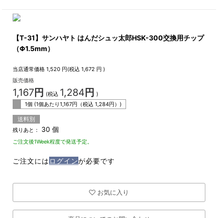
【T-31】サンハヤト はんだシュッ太郎HSK-300交換用チップ
（Φ1.5mm）
当店通常価格
1,520
円(税込
1,672
円 )
販売価格
1,167
円
1,284
円
(税込
)
1個 (1個あたり
1,167
円（税込
1,284
円）)
送料別
30 個
残りあと：
ご注文後1Week程度で発送予定。
ご注文には
ログイン
が必要です
お気に入り