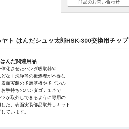
商品のお問い合わせ
ンハヤト はんだシュッ太郎HSK-300交換用チップ
/ はんだ関連用品
一体化させたハンダ吸取器や
んどなく洗浄等の後処理が不要な
、表面実装の多層基板や多ピンの
、お手持ちのハンダゴテ１本で
ーツが取外しできるように専用の
用した、表面実装部品取外しキット
プしています。