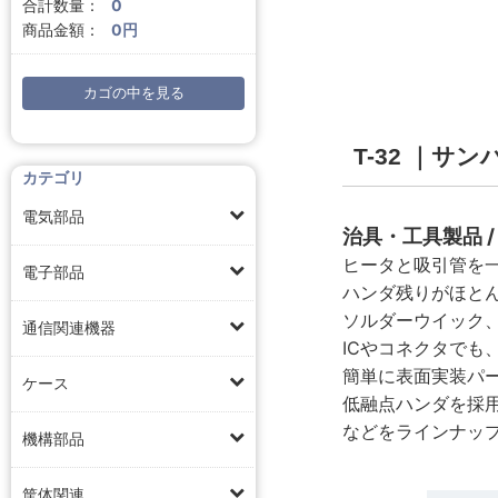
合計数量：
0
商品金額：
0円
カゴの中を見る
T-32 ｜サ
カテゴリ
電気部品
治具・工具製品 
ヒータと吸引管を
電子部品
ハンダ残りがほと
ソルダーウイック
通信関連機器
ICやコネクタでも
簡単に表面実装パ
ケース
低融点ハンダを採
などをラインナッ
機構部品
筐体関連