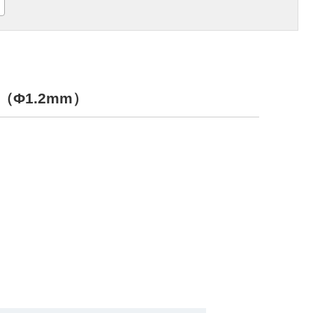
（Φ1.2mm）