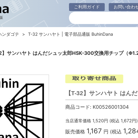
ご利用ガイド
お問い合わ
販
ハンダゴテ
T-32 サンハヤト | 電子部品通販 BuhinDana
32】サンハヤト はんだシュッ太郎HSK-300交換用チップ（Φ1.
【T-32】サンハヤト はんだ
商品コード:
K00526001304
当店通常価格
1,520
円 (税込
1,672
円)
1,167
1,28
販売価格
円 (税込