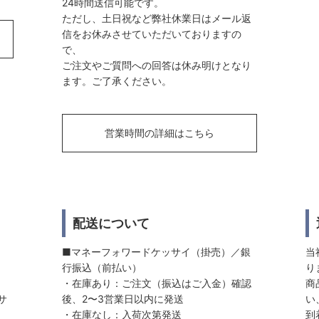
24時間送信可能です。
ただし、土日祝など弊社休業日はメール返
信をお休みさせていただいておりますの
で、
ご注文やご質問への回答は休み明けとなり
ます。ご了承ください。
営業時間の詳細はこちら
配送について
■マネーフォワードケッサイ（掛売）／銀
当
行振込（前払い）
り
・在庫あり：ご注文（振込はご入金）確認
商
サ
後、2〜3営業日以内に発送
い
・在庫なし：入荷次第発送
到