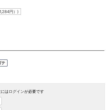
1,284
円）)
。
ゴテ
文には
ログイン
が必要です