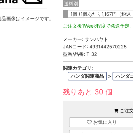
送料別
1個 (1個あたり
1,167
円（税込
商品画像はイメージです。
ご注文後1Week程度で発送予定
メーカー:
サンハヤト
JANコード:
4931442570225
型番/品番:
T-32
関連カテゴリ:
ハンダ関連商品
>
ハンダ
残りあと 30 個
ご注
お気に入り