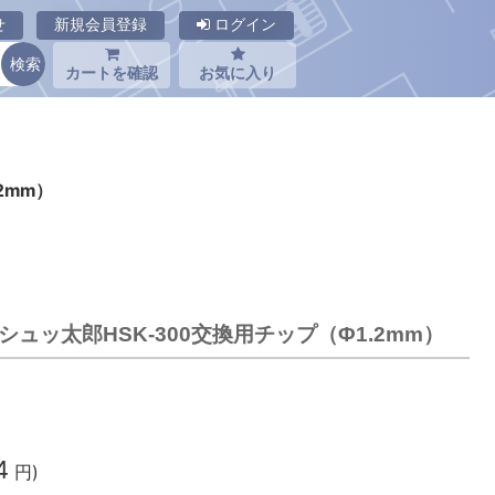
せ
新規会員登録
ログイン
カートを確認
お気に入り
2mm）
シュッ太郎HSK-300交換用チップ（Φ1.2mm）
4
円)