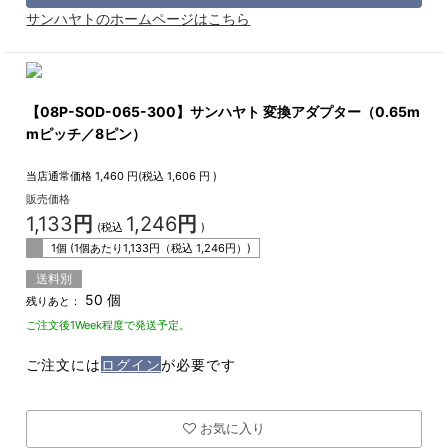
サンハヤトのホームページはこちら
【08P-SOD-065-300】サンハヤト 変換アダプター（0.65m
mピッチ／8ピン）
当店通常価格
1,460
円(税込
1,606
円 )
販売価格
1,133
円
1,246
円
(税込
)
1個 (1個あたり
1,133
円（税込
1,246
円）)
送料別
50 個
残りあと：
ご注文後1Week程度で発送予定。
ご注文には
ログイン
が必要です
お気に入り