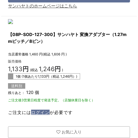
サンハヤトのホームページはこちら
【08P-SOD-127-300】サンハヤト 変換アダプター（1.27m
mピッチ／8ピン）
当店通常価格
1,460
円(税込
1,606
円 )
販売価格
1,133
円
1,246
円
(税込
)
1個 (1個あたり
1,133
円（税込
1,246
円）)
送料別
120 個
残りあと：
ご注文後3営業日程度で発送予定。（店舗休業日を除く）
ご注文には
ログイン
が必要です
お気に入り