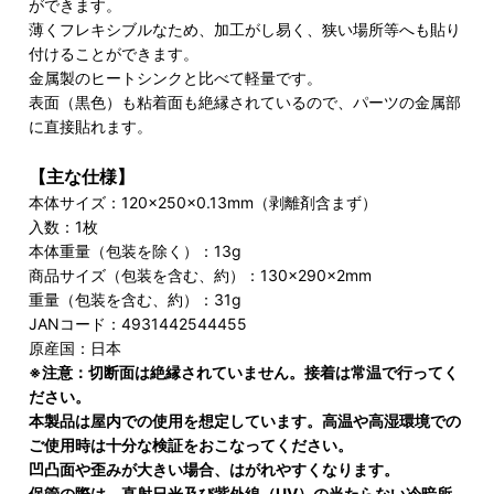
ができます。
薄くフレキシブルなため、加工がし易く、狭い場所等へも貼り
付けることができます。
金属製のヒートシンクと比べて軽量です。
表面（黒色）も粘着面も絶縁されているので、パーツの金属部
に直接貼れます。
【主な仕様】
本体サイズ：120×250×0.13mm（剥離剤含まず）
入数：1枚
本体重量（包装を除く）：13g
商品サイズ（包装を含む、約）：130×290×2mm
重量（包装を含む、約）：31g
JANコード：4931442544455
原産国：日本
※注意：切断面は絶縁されていません。接着は常温で行ってく
ださい。
本製品は屋内での使用を想定しています。高温や高湿環境での
ご使用時は十分な検証をおこなってください。
凹凸面や歪みが大きい場合、はがれやすくなります。
保管の際は、直射日光及び紫外線（UV）の当たらない冷暗所