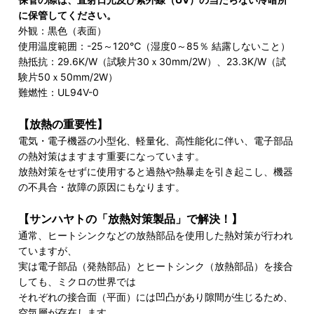
に保管してください。
外観：黒色（表面）
使用温度範囲：-25～120℃（湿度0～85％ 結露しないこと）
熱抵抗：29.6K/W（試験片30ｘ30mm/2W）、23.3K/W（試
験片50ｘ50mm/2W）
難燃性：UL94V-0
【放熱の重要性】
電気・電子機器の小型化、軽量化、高性能化に伴い、電子部品
の熱対策はますます重要になっています。
放熱対策をせずに使用すると過熱や熱暴走を引き起こし、機器
の不具合・故障の原因にもなります。
【サンハヤトの「放熱対策製品」で解決！】
通常、ヒートシンクなどの放熱部品を使用した熱対策が行われ
ていますが、
実は電子部品（発熱部品）とヒートシンク（放熱部品）を接合
しても、ミクロの世界では
それぞれの接合面（平面）には凹凸があり隙間が生じるため、
空気層が存在します。