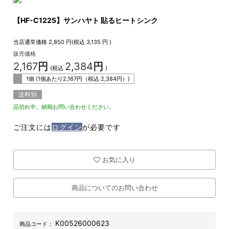
【HF-C1225】サンハヤト 貼るヒートシンク
当店通常価格
2,850
円(税込
3,135
円 )
販売価格
2,167
円
2,384
円
(税込
)
1個 (1個あたり
2,167
円（税込
2,384
円）)
送料別
品切れ中。納期お問い合わせください。
ご注文には
ログイン
が必要です
お気に入り
商品についてのお問い合わせ
K00526000623
商品コード：