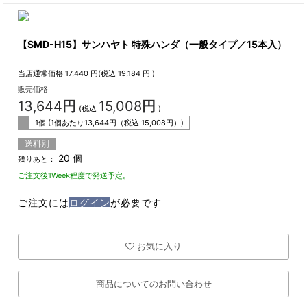
【SMD-H15】サンハヤト 特殊ハンダ（一般タイプ／15本入）
当店通常価格
17,440
円(税込
19,184
円 )
販売価格
13,644
円
15,008
円
(税込
)
1個 (1個あたり
13,644
円（税込
15,008
円）)
送料別
20 個
残りあと：
ご注文後1Week程度で発送予定。
ご注文には
ログイン
が必要です
お気に入り
商品についてのお問い合わせ