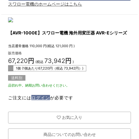
スワロー電機のホームページはこちら
【AVR-1000E】スワロー電機 海外用変圧器 AVR-Eシリーズ
当店通常価格
110,000
円(税込
121,000
円 )
販売価格
67,220
円
73,942
円
(税込
)
1個 (1個あたり
67,220
円（税込
73,942
円）)
送料別
品切れ中。納期お問い合わせください。
ご注文には
ログイン
が必要です
お気に入り
商品についてのお問い合わせ