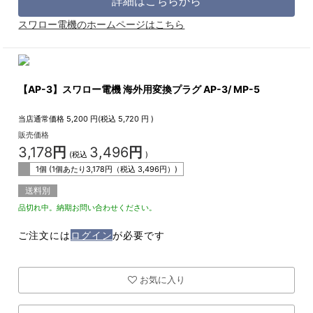
詳細はこちらから
スワロー電機のホームページはこちら
【AP-3】スワロー電機 海外用変換プラグ AP-3/ MP-5
当店通常価格
5,200
円(税込
5,720
円 )
販売価格
3,178
円
3,496
円
(税込
)
1個 (1個あたり
3,178
円（税込
3,496
円）)
送料別
品切れ中。納期お問い合わせください。
ご注文には
ログイン
が必要です
お気に入り