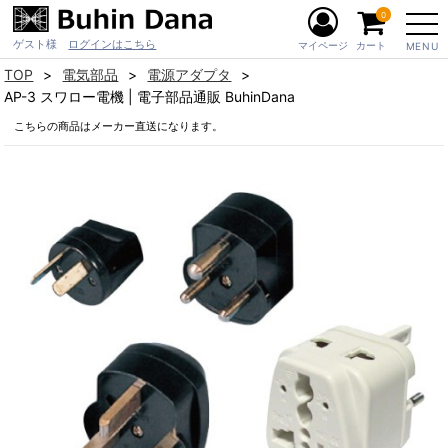
0
ゲスト様
ログインはこちら
マイページ
カート
MENU
TOP
電気部品
電源アダプタ
AP-3 スワロー電機 | 電子部品通販 BuhinDana
こちらの商品はメーカー直送になります。