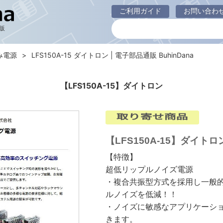
ご利用ガイド
お問い合わ
販
み電源
LFS150A-15 ダイトロン | 電子部品通販 BuhinDana
【LFS150A-15】ダイトロン
【LFS150A-15】ダイトロ
【特徴】
超低リップルノイズ電源
・複合共振型方式を採用し一般
ルノイズを低減！！
・ノイズに敏感なアプリケーシ
きます。