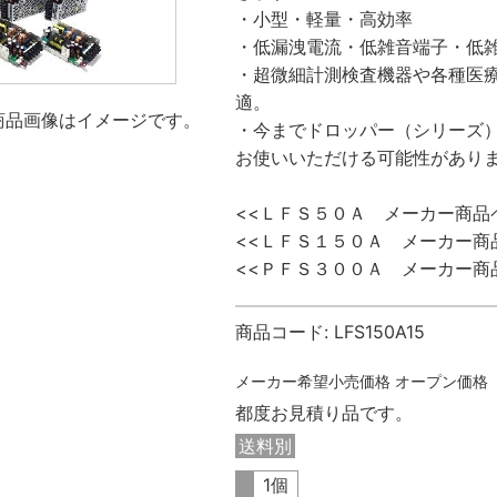
・小型・軽量・高効率
・低漏洩電流・低雑音端子・低
・超微細計測検査機器や各種医
適。
商品画像はイメージです。
・今までドロッパー（シリーズ
お使いいただける可能性があり
<<ＬＦＳ５０Ａ メーカー商品
<<ＬＦＳ１５０Ａ メーカー商
<<ＰＦＳ３００Ａ メーカー商
商品コード:
LFS150A15
メーカー希望小売価格
オープン価格
都度お見積り品です。
送料別
1個