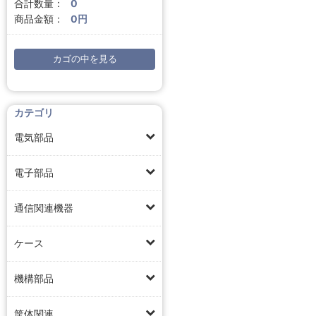
合計数量：
0
商品金額：
0円
カゴの中を見る
カテゴリ
電気部品
電子部品
通信関連機器
ケース
機構部品
筐体関連