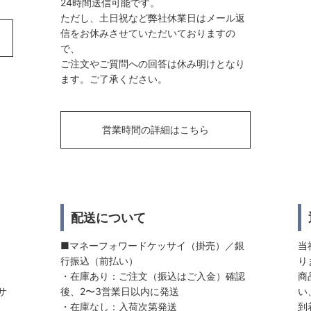
24時間送信可能です。
ただし、土日祝など弊社休業日はメール返
信をお休みさせていただいておりますの
で、
ご注文やご質問への回答は休み明けとなり
ます。ご了承ください。
営業時間の詳細はこちら
配送について
■マネーフォワードケッサイ（掛売）／銀
当
行振込（前払い）
り
・在庫あり：ご注文（振込はご入金）確認
商
サ
後、2〜3営業日以内に発送
い
・在庫なし：入荷次第発送
到