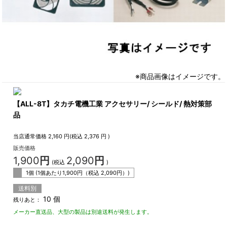
※商品画像はイメージです。
【ALL-8T】タカチ電機工業 アクセサリー/ シールド/ 熱対策部
品
当店通常価格
2,160
円(税込
2,376
円 )
販売価格
1,900
円
2,090
円
(税込
)
1個 (1個あたり
1,900
円（税込
2,090
円）)
送料別
10 個
残りあと：
メーカー直送品、大型の製品は別途送料が発生します。