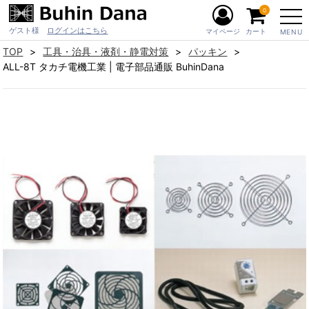
0
ゲスト様
ログインはこちら
マイページ
カート
MENU
TOP
工具・治具・液剤・静電対策
パッキン
ALL-8T タカチ電機工業 | 電子部品通販 BuhinDana