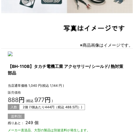
※商品画像はイメージです。
【BH-110B】タカチ電機工業 アクセサリー/ シールド/ 熱対策
部品
当店通常価格
1,040
円(税込
1,144
円 )
販売価格
888
円
977
円
(税込
)
入数
2個 (1個あたり
444
円（税込
488.5
円）)
送料別
249 個
残りあと：
メーカー直送品、大型の製品は別途送料が発生します。