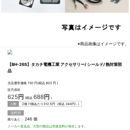
※商品画像はイメージです。
【BH-26S】タカチ電機工業 アクセサリー/ シールド/ 熱対策部
品
当店通常価格
730
円(税込
803
円 )
販売価格
625
円
688
円
(税込
)
入数
2個 (1個あたり
312.5
円（税込
344
円）)
送料別
246 個
残りあと：
メーカー直送品、大型の製品は別途送料が発生します。