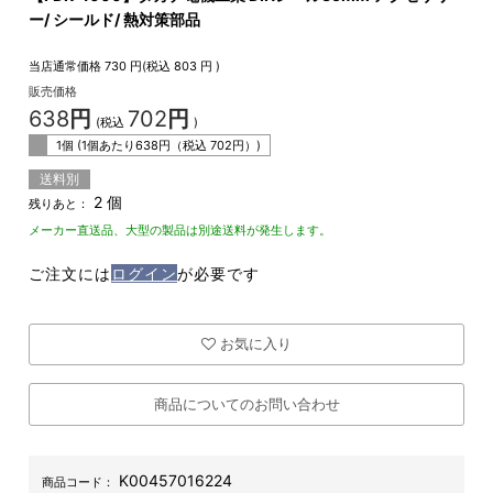
ー/ シールド/ 熱対策部品
当店通常価格
730
円(税込
803
円 )
販売価格
638
円
702
円
(税込
)
1個 (1個あたり
638
円（税込
702
円）)
送料別
2 個
残りあと：
メーカー直送品、大型の製品は別途送料が発生します。
ご注文には
ログイン
が必要です
お気に入り
商品についてのお問い合わせ
K00457016224
商品コード：