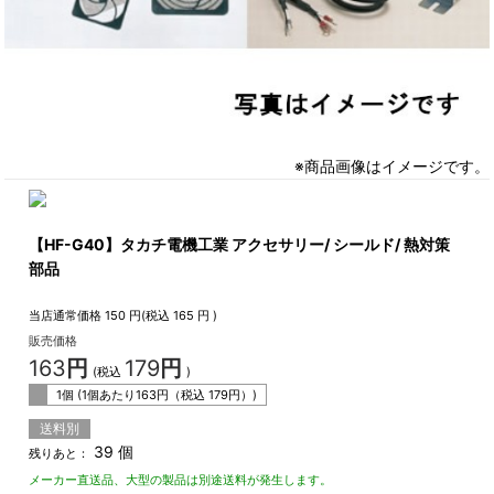
※商品画像はイメージです。
【HF-G40】タカチ電機工業 アクセサリー/ シールド/ 熱対策
部品
当店通常価格
150
円(税込
165
円 )
販売価格
163
円
179
円
(税込
)
1個 (1個あたり
163
円（税込
179
円）)
送料別
39 個
残りあと：
メーカー直送品、大型の製品は別途送料が発生します。