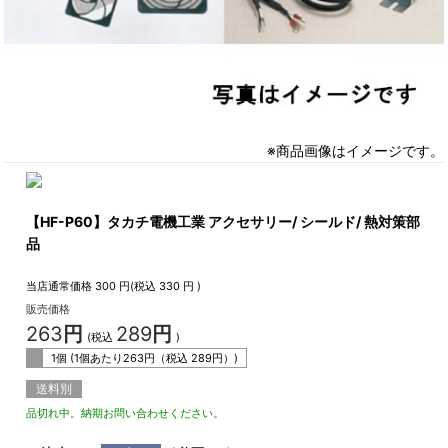
※商品画像はイメージです。
【HF-P60】タカチ電機工業 アクセサリー/ シールド/ 熱対策部
品
当店通常価格
300
円(税込
330
円 )
販売価格
263
円
289
円
(税込
)
1個 (1個あたり
263
円（税込
289
円）)
送料別
品切れ中。納期お問い合わせください。