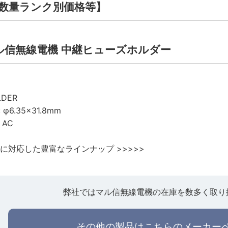
数量ランク別価格等】
｜マル信無線電機 中継ヒューズホルダー
LDER
 φ6.35×31.8mm
V AC
途に対応した豊富なラインナップ >>>>>
弊社ではマル信無線電機の在庫を数多く取り
その他の製品はこちらのメーカー