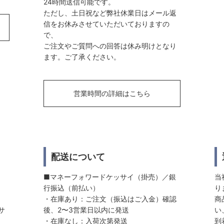
24時間送信可能です。
ただし、土日祝など弊社休業日はメール返
信をお休みさせていただいておりますの
で、
ご注文やご質問への回答は休み明けとなり
ます。ご了承ください。
営業時間の詳細はこちら
配送について
■マネーフォワードケッサイ（掛売）／銀
当
行振込（前払い）
り
・在庫あり：ご注文（振込はご入金）確認
商
サ
後、2〜3営業日以内に発送
い
・在庫なし：入荷次第発送
到