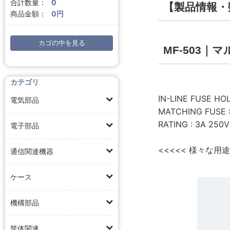
合計数量：
0
【製品情報・
商品金額：
0円
カゴの中を見る
MF-503
カテゴリ
IN-LINE FUSE HO
電気部品
MATCHING FUSE :
RATING : 3A 250
電子部品
<<<<< 様々な用
通信関連機器
ケース
機構部品
筐体関連