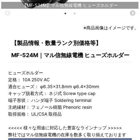
【MF-524M】マル信無線電機 ヒューズホルダー
※商品画像はイメージです。
【製品情報・数量ランク別価格等】
MF-524M｜マル信無線電機 ヒューズホルダー
ヒューズホルダー
定格： 10A 250V AC
適合ヒューズ： φ6.35×31.8mm φ6.4×30mm
キャップ脱着方式： ネジ式 Screw type cap
端子形状： ハンダ端子 Soldering terminal
主絶縁材： フェノール樹脂 Phenoric resin
取得規格： UL/CSA 取得品
<<<<< 様々な用途に対応した豊富なラインナップ >>>>>
弊社ではマル信無線電機の在庫を数多く取り揃えております