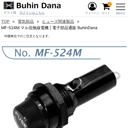
0
ゲスト様
ログインはこちら
マイページ
カート
MENU
TOP
電気部品
ヒューズ関連製品
MF-524M マル信無線電機 | 電子部品通販 BuhinDana
10個単位でのご注文となります。