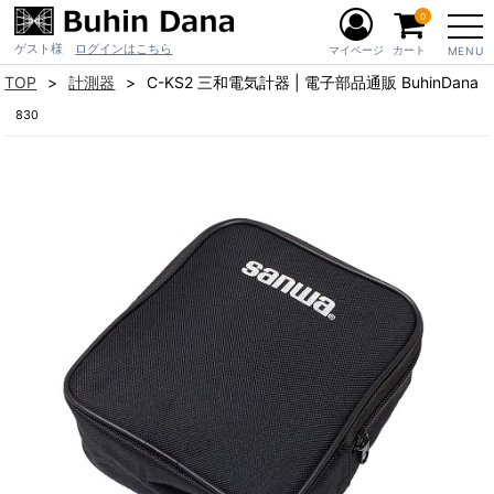
0
ゲスト様
ログインはこちら
マイページ
カート
MENU
TOP
計測器
C-KS2 三和電気計器 | 電子部品通販 BuhinDana
830