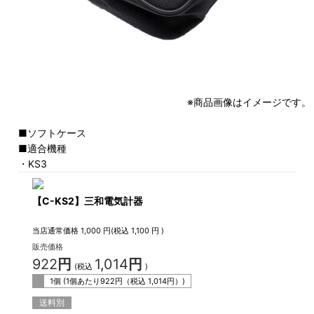
※商品画像はイメージです。
■ソフトケース
■適合機種
・KS3
【C-KS2】三和電気計器
当店通常価格
1,000
円(税込
1,100
円 )
販売価格
922
円
1,014
円
(税込
)
1個 (1個あたり
922
円（税込
1,014
円）)
送料別