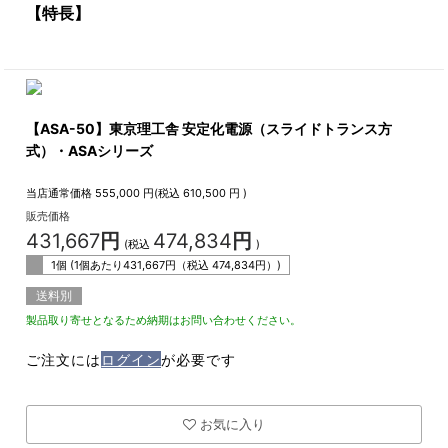
【特長】
【ASA-50】東京理工舎 安定化電源（スライドトランス方
式）・ASAシリーズ
当店通常価格
555,000
円(税込
610,500
円 )
販売価格
431,667
円
474,834
円
(税込
)
1個 (1個あたり
431,667
円（税込
474,834
円）)
送料別
製品取り寄せとなるため納期はお問い合わせください。
ご注文には
ログイン
が必要です
お気に入り