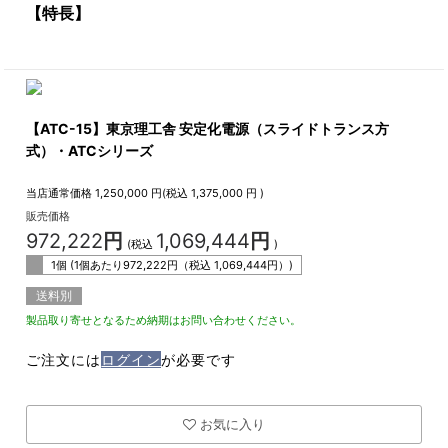
【特長】
【ATC-15】東京理工舎 安定化電源（スライドトランス方
式）・ATCシリーズ
当店通常価格
1,250,000
円(税込
1,375,000
円 )
販売価格
972,222
円
1,069,444
円
(税込
)
1個 (1個あたり
972,222
円（税込
1,069,444
円）)
送料別
製品取り寄せとなるため納期はお問い合わせください。
ご注文には
ログイン
が必要です
お気に入り