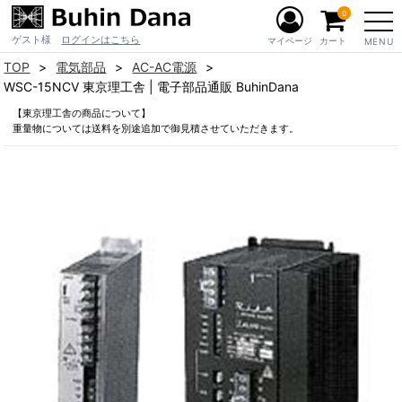
0
ゲスト様
ログインはこちら
マイページ
カート
MENU
TOP
電気部品
AC-AC電源
WSC-15NCV 東京理工舎 | 電子部品通販 BuhinDana
【東京理工舎の商品について】
重量物については送料を別途追加で御見積させていただきます。