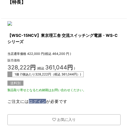
【特長】
【WSC-15NCV】東京理工舎 交流スイッチング電源・WS-C
シリーズ
当店通常価格
422,000
円(税込
464,200
円 )
販売価格
328,222
円
361,044
円
(税込
)
1個 (1個あたり
328,222
円（税込
361,044
円）)
送料別
製品取り寄せとなるため納期はお問い合わせください。
ご注文には
ログイン
が必要です
お気に入り